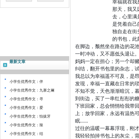
幸福就在我
那天，我又
去，心里满
是凭着自己
独自走在街
的书包，此
在脚边，颓然坐在路边的花
一时冲动，又不愿低头退让
妈妈一定在担心；另一个却
最新文章
纠结，翻开书包里的杂志，
我总以为幸福遥不可及，是
小学生优秀作文：伴
发现，幸福一直藏在日常的
不知不觉，天色渐渐暗沉，
小学生优秀作文：九寨之斓
到街边，买了一串红彤彤的
小学生优秀作文：寻
下班回家，总会悄悄给我带
小学生优秀作文：爱
上；放学回家，永远有温热
小学生优秀作文：怕拔牙
眠……
小学生优秀作文：辣
过往的温暖一幕幕浮现，刚
小学生优秀作文：结
我轻轻拍掉书包上的灰尘，