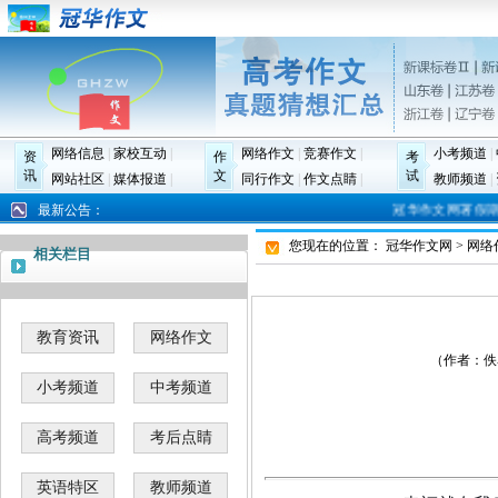
网络信息
|
家校互动
|
网络作文
|
竞赛作文
|
小考频道
|
资
作
考
讯
文
试
网站社区
|
媒体报道
|
同行作文
|
作文点睛
|
教师频道
|
最新公告：
冠华作文网署假期间作
您现在的位置：
冠华作文网
>
网络
相关栏目
教育资讯
网络作文
（作者：佚名 
小考频道
中考频道
高考频道
考后点睛
英语特区
教师频道