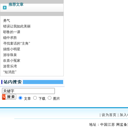
推荐文章
勇气
错误让我如此美丽
耶鲁的一课
稳中求胜
寻找童话的“主角”
搞怪小明星
游珍珠泉
欢喜小冤家
游育乐湾
“短消息”
文章
下载
图片
|
设为首页
|
加入
地址：中国江苏 网监备案：32