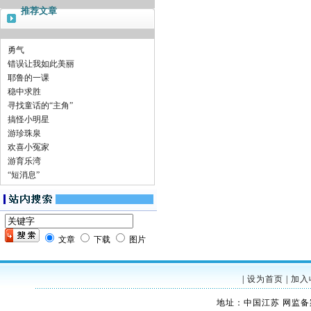
推荐文章
勇气
错误让我如此美丽
耶鲁的一课
稳中求胜
寻找童话的“主角”
搞怪小明星
游珍珠泉
欢喜小冤家
游育乐湾
“短消息”
文章
下载
图片
|
设为首页
|
加入
地址：中国江苏 网监备案：32