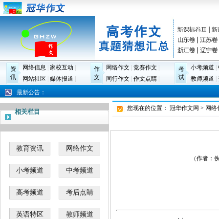
网络信息
|
家校互动
|
网络作文
|
竞赛作文
|
小考频道
|
资
作
考
讯
文
试
网站社区
|
媒体报道
|
同行作文
|
作文点睛
|
教师频道
|
最新公告：
您现在的位置：
冠华作文网
>
网络
相关栏目
教育资讯
网络作文
（作者：佚名
小考频道
中考频道
高考频道
考后点睛
英语特区
教师频道