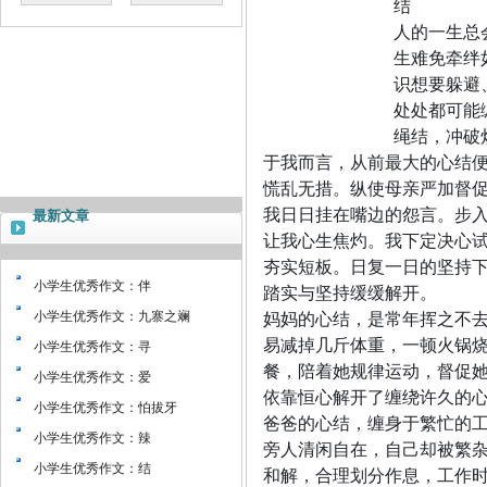
结
人的一生总
生难免牵绊
识想要躲避
处处都可能
绳结，冲破
于我而言，从前最大的心结
慌乱无措。纵使母亲严加督促
我日日挂在嘴边的怨言。步
最新文章
让我心生焦灼。我下定决心
夯实短板。日复一日的坚持
小学生优秀作文：伴
踏实与坚持缓缓解开。
妈妈的心结，是常年挥之不
小学生优秀作文：九寨之斓
易减掉几斤体重，一顿火锅
小学生优秀作文：寻
餐，陪着她规律运动，督促
小学生优秀作文：爱
依靠恒心解开了缠绕许久的
小学生优秀作文：怕拔牙
爸爸的心结，缠身于繁忙的
小学生优秀作文：辣
旁人清闲自在，自己却被繁
小学生优秀作文：结
和解，合理划分作息，工作