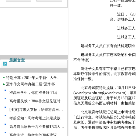
2015年进城
持一致。
近日，《201
台。进城务工人
进城务工人员
进城务工人员
进城务工人员在京有合法稳定职业
进城务工人员在京连续缴纳社会保险中的
不含补缴)；
最新文章
随迁子女具有本市学籍且已在京连续
本医疗保险条件的情况，北京教育考试
特别推荐：2014年大学新生入学…
准保持一致。
冠华作文网举办第二届“冠华杯…
北京考试院特此提醒，10月11日8时
准高三学生，你们准备好了吗
(www.bjeea.edu.cn或www.
所证明及职业证明，并于10月13日至
高考重头戏：38年作文题见证时…
信息无需提交书面证明材料，由相关部
[图文]
过来人支招：给即将高三…
北京教育考试院汇总网上申请信息、
门进行审查。考试院高招办汇总审核反
考前必知：高考考场上决定成败…
及家长。通过申请条件审核的考生应于1
高考前后家长千万不要被野鸡大…
后，考生要按照报名区县高招办的要求
高考临近，给考生的30条建议