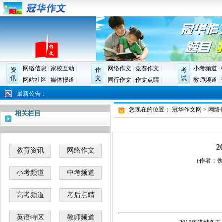
网络信息
|
家校互动
|
网络作文
|
竞赛作文
|
小考频道
|
资
作
考
讯
文
试
网站社区
|
媒体报道
|
同行作文
|
作文点睛
|
教师频道
|
最新公告：
您现在的位置：
冠华作文网
>
网络
相关栏目
教育资讯
网络作文
（作者：佚名
小考频道
中考频道
高考频道
考后点睛
英语特区
教师频道