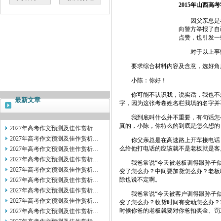
2015年山西高
因父亲总是在
向警方举报了自
点赞，也引发一
对于以上事情
要求综合材料内容及含意，选好角度
小陈：你好！
你可能不认识我，说实话，我也不怎
最新文章
字，因为这张考卷姓名栏我填的名字并
我到底叫什么并不重要，有句话怎么说来
真的，小陈，你特么的到底是怎么想的
2027年高考作文预测及佳作赏析…
2027年高考作文预测及佳作赏析…
你父亲总是在高速路上开车接电话，
么给他打电话的应该就不是老板就是客
2027年高考作文预测及佳作赏析…
2027年高考作文预测及佳作赏析…
我爸常说“今天被老板训得跟孙子似
2027年高考作文预测及佳作赏析…
变了怎么办？中间要加货怎么办？老板
除也说不定啊。
2027年高考作文预测及佳作赏析…
2027年高考作文预测及佳作赏析…
我爸常说“今天被客户训得跟孙子似
2027年高考作文预测及佳作赏析…
变了怎么办？收货时间有变动怎么办？
时候你爸的老板就要对你爸扣奖金、罚
2027年高考作文预测及佳作赏析…