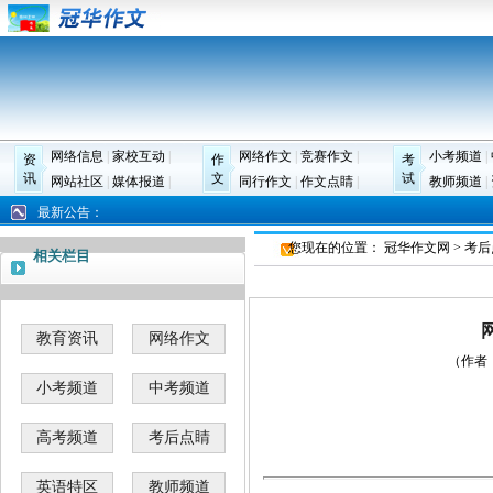
网络信息
|
家校互动
|
网络作文
|
竞赛作文
|
小考频道
|
资
作
考
讯
文
试
网站社区
|
媒体报道
|
同行作文
|
作文点睛
|
教师频道
|
最新公告：
您现在的位置：
冠华作文网
>
考后
相关栏目
教育资讯
网络作文
（作者
小考频道
中考频道
高考频道
考后点睛
英语特区
教师频道