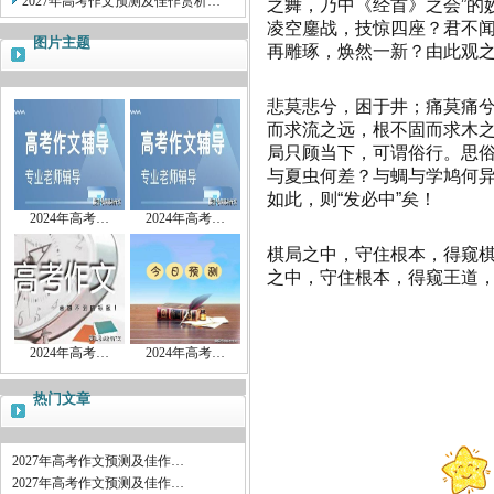
2027年高考作文预测及佳作赏析…
之舞，乃中《经首》之会”的
凌空鏖战，技惊四座？君不
图片主题
再雕琢，焕然一新？由此观之
悲莫悲兮，困于井；痛莫痛兮
而求流之远，根不固而求木之
局只顾当下，可谓俗行。思
与夏虫何差？与蜩与学鸠何异
如此，则“发必中”矣！
2024年高考…
2024年高考…
棋局之中，守住根本，得窥
之中，守住根本，得窥王道
2024年高考…
2024年高考…
热门文章
2027年高考作文预测及佳作…
2027年高考作文预测及佳作…