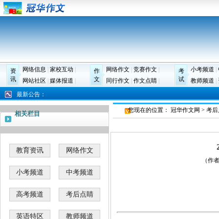
网络信息
|
家校互动
|
网络作文
|
竞赛作文
|
小考频道
|
资
作
考
讯
文
试
网站社区
|
媒体报道
|
同行作文
|
作文点睛
|
教师频道
|
最新公告：
您现在的位置：
冠华作文网
>
考后
相关栏目
教育资讯
网络作文
（作者：
小考频道
中考频道
高考频道
考后点睛
英语特区
教师频道