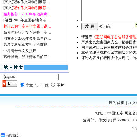
[图文]
冠华作文网特别推荐…
[图文]
冠华作文网特别推荐…
精典推荐：2011年各地高考…
[组图]
2010年全国各地高考…
趣连2010年高考作文题：说…
验证码:
高考理科状元复习经验：高…
请遵守
《互联网电子公告服务管理
网友歪评2009年各地高考作…
严禁发表危害国家安全、损害国家
高考文科冠军支招：提前规…
用户需对自己在使用本站服务过程
中考满分作文及点评
本站管理员有权保留或删除评论内
高考状元：我上清华后的三…
评论内容只代表网友个人观点，与
文章
下载
图片
|
设为首页
|
加入
地址：中国江苏 网监备案：32
编辑部、作文QQ群:228658618
“